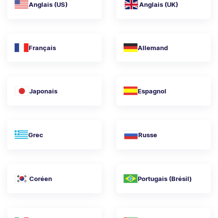
Anglais (US)
Anglais (UK)
Français
Allemand
Japonais
Espagnol
Grec
Russe
Coréen
Portugais (Brésil)