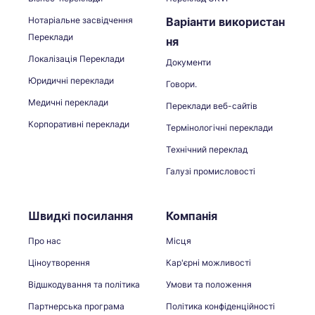
Нотаріальне засвідчення
Варіанти використан
Переклади
ня
Локалізація Переклади
Документи
Юридичні переклади
Говори.
Медичні переклади
Переклади веб-сайтів
Корпоративні переклади
Термінологічні переклади
Технічний переклад
Галузі промисловості
Швидкі посилання
Компанія
Про нас
Місця
Ціноутворення
Кар'єрні можливості
Відшкодування та політика
Умови та положення
Партнерська програма
Політика конфіденційності