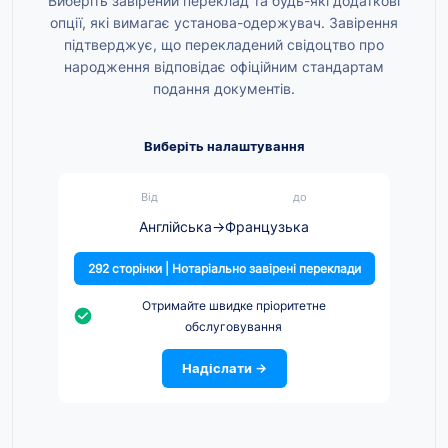
Виберіть завірений переклад та будь-які додаткові
опції, які вимагає установа-одержувач. Завірення
підтверджує, що перекладений свідоцтво про
народження відповідає офіційним стандартам
подання документів.
Виберіть налаштування
Від
до
Англійська
→
Французька
292 сторінки | Нотаріально завірені переклади
Отримайте швидке пріоритетне
обслуговування
Надіслати →