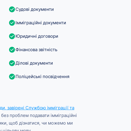
Судові документи
Імміграційні документи
Юридичні договори
Фінансова звітність
Ділові документи
Поліцейські посвідчення
и, завірені Службою імміграції та
 без проблем подавати імміграційні
мки, щоб дізнатися, чи можемо ми
 цільову мову.