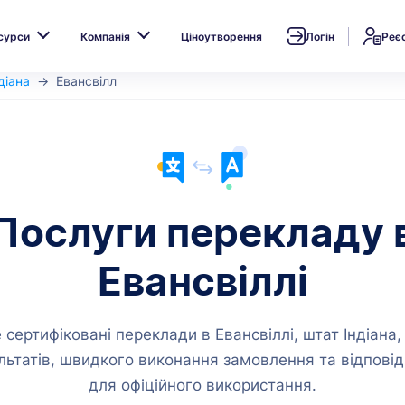
сурси
Компанія
Ціноутворення
Логін
Реє
діана
Евансвілл
Послуги перекладу 
Евансвіллі
сертифіковані переклади в Евансвіллі, штат Індіана,
ультатів, швидкого виконання замовлення та відпові
для офіційного використання.