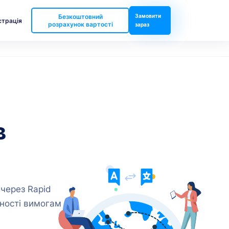
Безкоштовний
Замовити
страція
розрахунок вартості
зараз
в
 через Rapid
дності вимогам