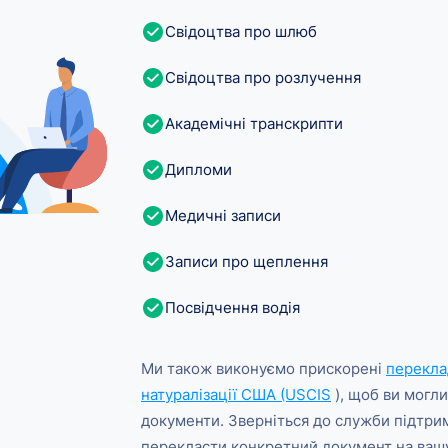
Свідоцтва про шлюб
Свідоцтва про розлучення
Академічні транскрипти
Дипломи
Медичні записи
Записи про щеплення
Посвідчення водія
Ми також виконуємо прискорені
переклад
натуралізації США (USCIS
), щоб ви могли
документи. Зверніться до служби підтри
перекласти конкретний документ на вашу