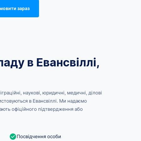
мовити зараз
аду в Евансвіллі,
раційні, наукові, юридичні, медичні, ділові
истовуються в Евансвіллі. Ми надаємо
гають офіційного підтвердження або
Посвідчення особи