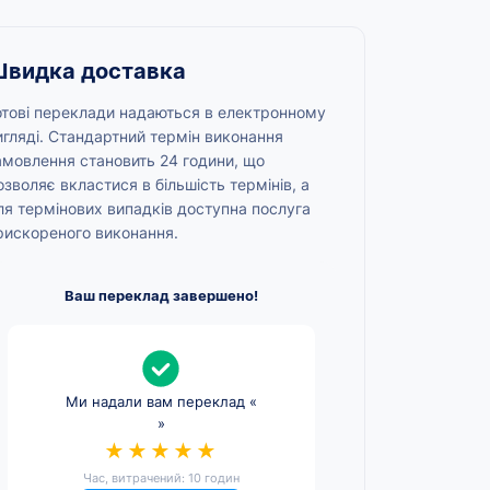
видка доставка
отові переклади надаються в електронному
игляді. Стандартний термін виконання
амовлення становить 24 години, що
озволяє вкластися в більшість термінів, а
ля термінових випадків доступна послуга
рискореного виконання.
Ваш переклад завершено!
Ми надали вам переклад «
»
★★★★★
Час, витрачений: 10 годин