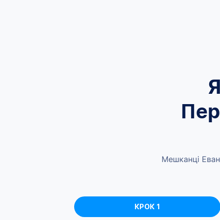
Я
Пер
Мешканці Еван
КРОК 1