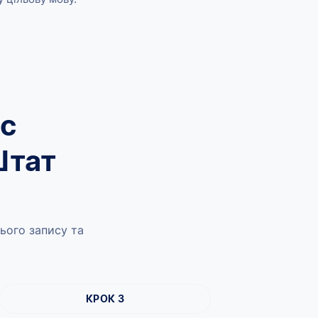
ес
Штат
ього запису та
КРОК 3