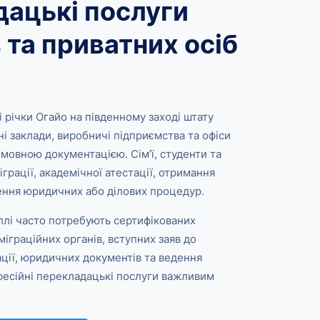
дацькі послуги
 та приватних осіб
і річки Огайо на південному заході штату
ні заклади, виробничі підприємства та офіси
омовною документацією. Сім’ї, студенти та
грації, академічної атестації, отримання
ення юридичних або ділових процедур.
іллі часто потребують сертифікованих
іграційних органів, вступних заяв до
ції, юридичних документів та ведення
офесійні перекладацькі послуги важливим