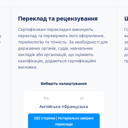
Переклад та рецензування
Ш
Сертифіковані перекладачі виконують
Г
у
переклад та перевіряють його оформлення,
в
я
термінологію та точність. За необхідності для
з
державних органів, судів, навчальних
д
закладів або організацій, що оцінюють
д
кваліфікацію, додаються сертифікаційні
п
висновки.
Виберіть налаштування
Від
до
Англійська
→
Французька
292 сторінки | Нотаріально завірені
переклади