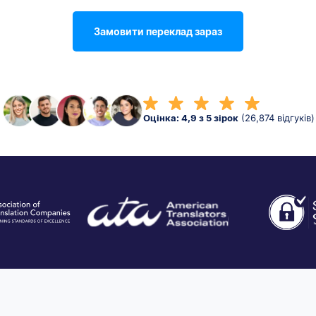
Замовити переклад зараз
Оцінка: 4,9 з 5 зірок
(26,874 відгуків)