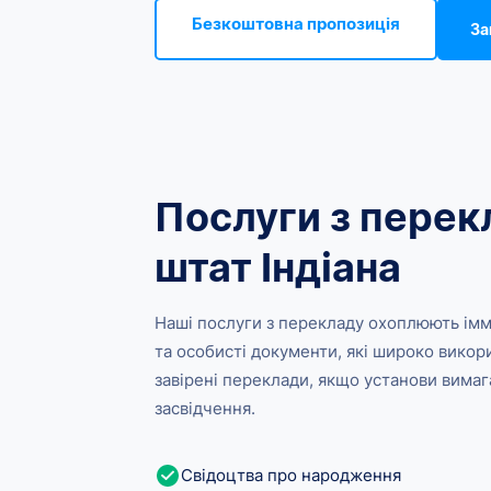
Безкоштовна пропозиція
За
Послуги з перекл
штат Індіана
Наші послуги з перекладу охоплюють імміг
та особисті документи, які широко викор
завірені переклади, якщо установи вима
засвідчення.
Свідоцтва про народження