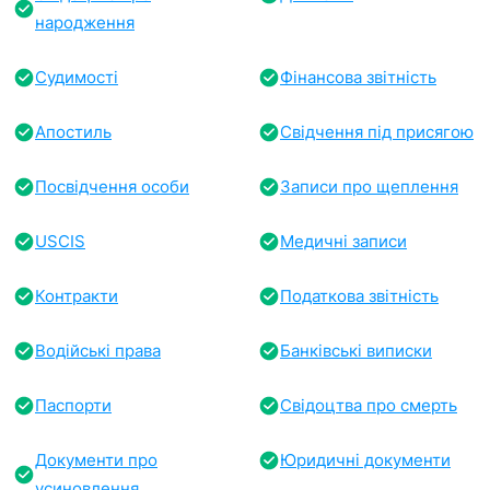
народження
Судимості
Фінансова звітність
Апостиль
Свідчення під присягою
Посвідчення особи
Записи про щеплення
USCIS
Медичні записи
Контракти
Податкова звітність
Водійські права
Банківські виписки
Паспорти
Свідоцтва про смерть
Документи про
Юридичні документи
усиновлення