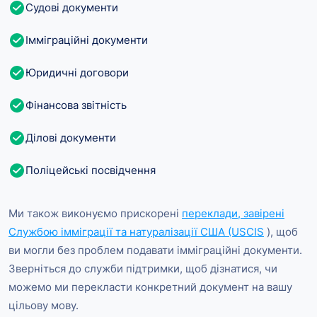
Судові документи
Імміграційні документи
Юридичні договори
Фінансова звітність
Ділові документи
Поліцейські посвідчення
Ми також виконуємо прискорені
переклади, завірені
Службою імміграції та натуралізації США (USCIS
), щоб
ви могли без проблем подавати імміграційні документи.
Зверніться до служби підтримки, щоб дізнатися, чи
можемо ми перекласти конкретний документ на вашу
цільову мову.