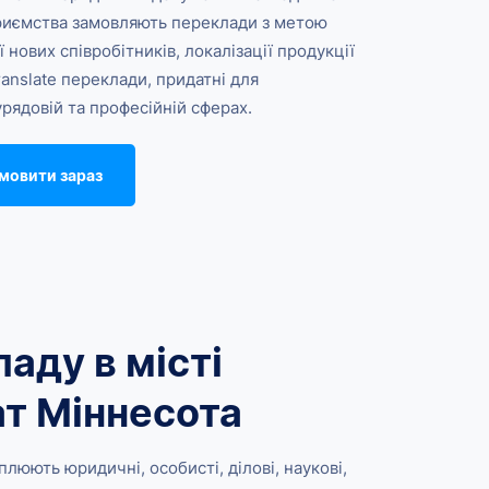
дприємства замовляють переклади з метою
нових співробітників, локалізації продукції
anslate переклади, придатні для
урядовій та професійній сферах.
мовити зараз
аду в місті
ат Міннесота
люють юридичні, особисті, ділові, наукові,