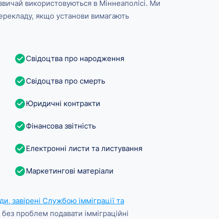
азвичай використовуються в Міннеаполісі. Ми
ерекладу, якщо установи вимагають
Свідоцтва про народження
Свідоцтва про смерть
Юридичні контракти
Фінансова звітність
Електронні листи та листування
Маркетингові матеріали
и, завірені Службою імміграції та
 без проблем подавати імміграційні