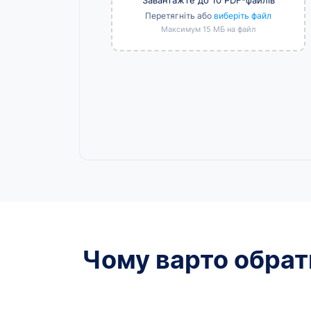
Перетягніть або
виберіть файл
Максимум 15 МБ на файл
Чому варто обрати