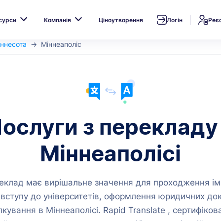
сурси
Компанія
Ціноутворення
Логін
Реє
іннесота
Міннеаполіс
ослуги з перекладу
Міннеаполісі
еклад має вирішальне значення для проходження ім
 вступу до університетів, оформлення юридичних док
лкування в Міннеаполісі. Rapid Translate , сертифікова