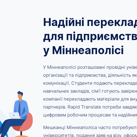
Надійні перекла
для підприємств
у Міннеаполісі
У Міннеаполісі розташовані провідні уні
організації та підприємства, діяльність я
комунікації. Студенти подають перекладе
навчальних закладів, сім’ї готують завіре
компанії перекладають матеріали для вн
партнерів. Rapid Translate потреби завд
цифровим робочим процесам та надійним
Мешканці Міннеаполіса часто потребують
університетів, подання заяв на візу, оф