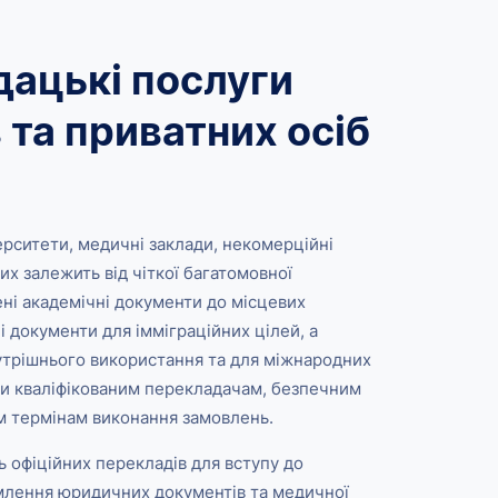
дацькі послуги
 та приватних осіб
верситети, медичні заклади, некомерційні
ких залежить від чіткої багатомовної
ні академічні документи до місцевих
ні документи для імміграційних цілей, а
утрішнього використання та для міжнародних
яки кваліфікованим перекладачам, безпечним
 термінам виконання замовлень.
 офіційних перекладів для вступу до
ормлення юридичних документів та медичної