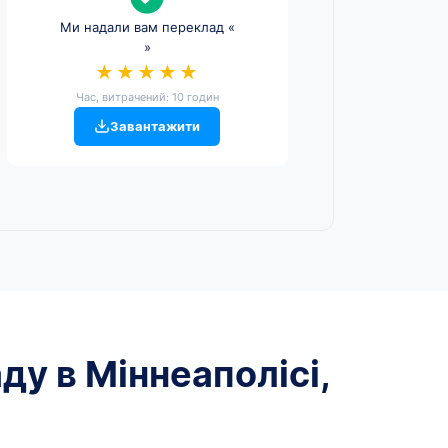
Ми надали вам переклад «
»
★★★★★
Час, витрачений: 10 годин
Завантажити
ду в Міннеаполісі,