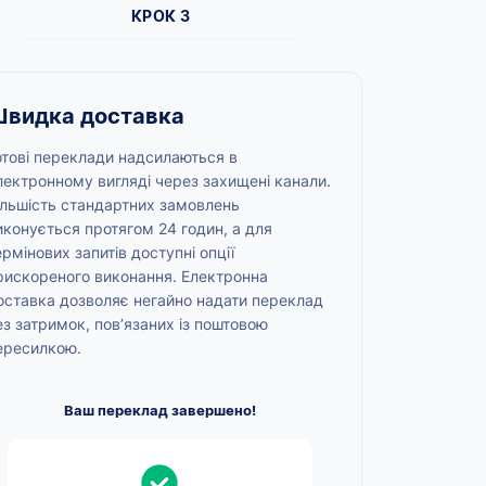
КРОК 3
видка доставка
отові переклади надсилаються в
лектронному вигляді через захищені канали.
ільшість стандартних замовлень
иконується протягом 24 годин, а для
ермінових запитів доступні опції
рискореного виконання. Електронна
оставка дозволяє негайно надати переклад
ез затримок, пов’язаних із поштовою
ересилкою.
Ваш переклад завершено!