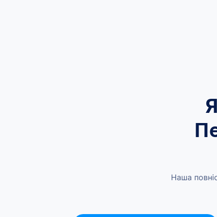
Я
Пе
Наша повніс