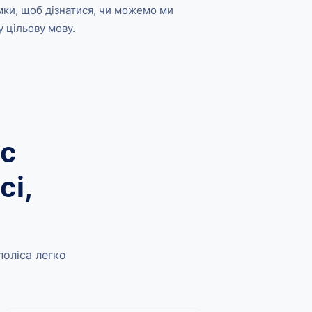
мки, щоб дізнатися, чи можемо ми
 цільову мову.
ес
сі,
поліса легко