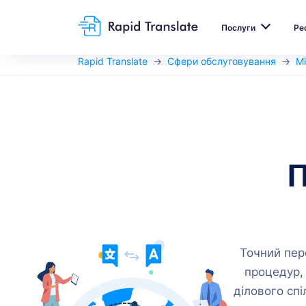
Послуги
Ре
Rapid Translate
Сфери обслуговування
М
П
Точний пер
процедур,
ділового спі