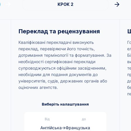
КРОК 2
Переклад та рецензування
Ш
Кваліфіковані перекладачі виконують
Г
переклад, перевіряючи його точність,
е
дотримання термінології та форматування. За
Б
необхідності сертифіковані переклади
в
супроводжуються офіційним засвідченням,
т
необхідним для подання документів до
п
університетів, судів, державних органів або
д
оціночних агентств.
б
п
Виберіть налаштування
Від
до
Англійська
→
Французька