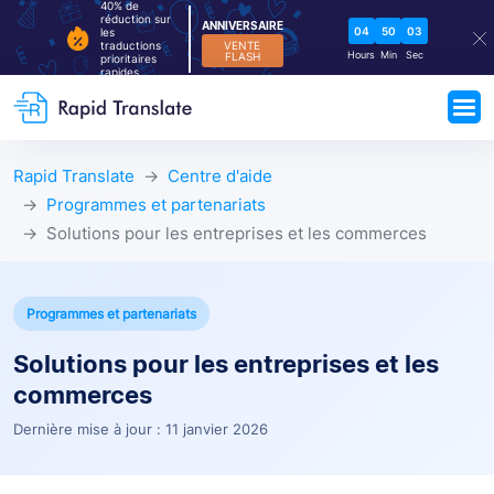
40% de
réduction sur
ANNIVERSAIRE
04
50
03
les
VENTE
traductions
Hours
Min
Sec
FLASH
prioritaires
rapides
Rapid Translate
Centre d'aide
Programmes et partenariats
Solutions pour les entreprises et les commerces
Programmes et partenariats
Solutions pour les entreprises et les
commerces
Dernière mise à jour : 11 janvier 2026