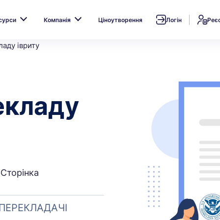
сурси
Компанія
Ціноутворення
Логін
Реє
аду івриту
екладу
 Сторінка
 ПЕРЕКЛАДАЧІ