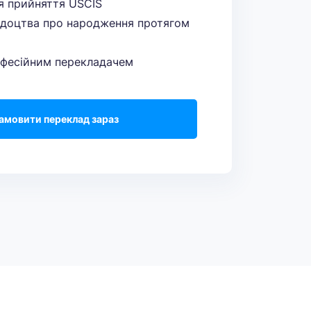
я прийняття USCIS
ідоцтва про народження протягом
офесійним перекладачем
амовити переклад зараз