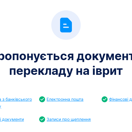
ропонується документ
перекладу на іврит
 з банківського
Електронна пошта
Фінансові 
у
і документи
Записи про щеплення