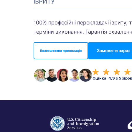
ІВРИТУ
100% професійні перекладачі івриту, т
терміни виконання. Гарантія схваленн
Замовити зараз
Безкоштовна пропозиція
Оцінка: 4,9 з 5 зіро