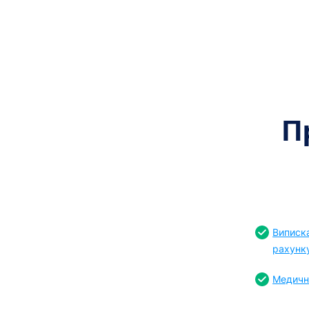
П
Виписка
рахунк
Медичн