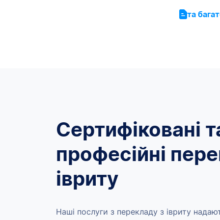
та бага
Сертифіковані т
професійні пере
івриту
Наші послуги з перекладу з івриту надаю