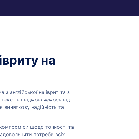
івриту на
 з англійської на іврит та з
 текстів і відмовляємося від
 виняткову надійність та
 компроміси щодо точності та
задовольнити потреби всіх