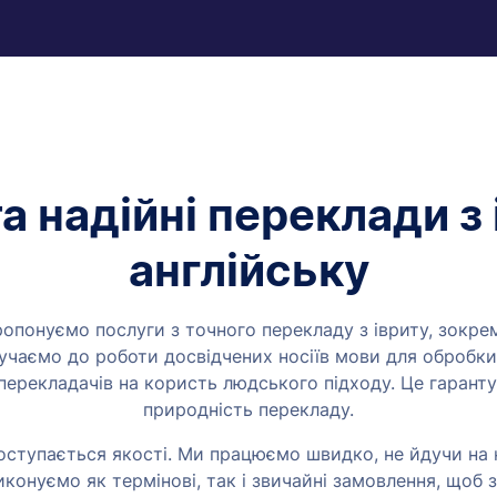
а надійні переклади з 
англійську
пропонуємо послуги з точного перекладу з івриту, зокрема
лучаємо до роботи досвідчених носіїв мови для обробки
ерекладачів на користь людського підходу. Це гарантує
природність перекладу.
оступається якості. Ми працюємо швидко, не йдучи на
иконуємо як термінові, так і звичайні замовлення, щоб 