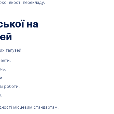
окої якості перекладу.
ської на
зей
их галузей:
енти.
нь.
и.
ві роботи.
.
дності місцевим стандартам.