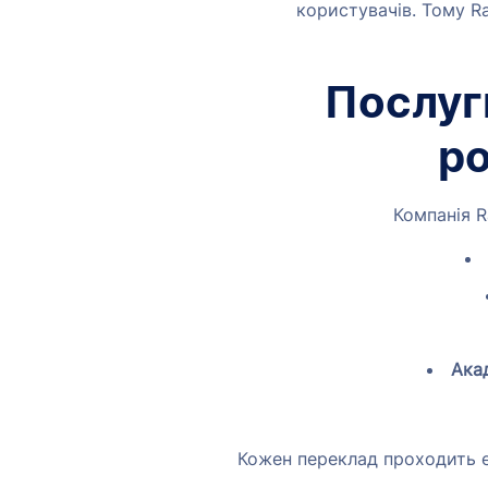
користувачів. Тому Ra
Послуги
ро
Компанія R
Акад
Кожен переклад проходить е