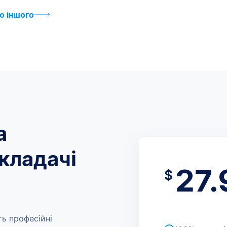
то іншого
а
кладачі
27.
$
ть професійні