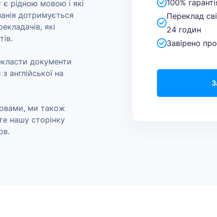
100% гаранті
т є рідною мовою і які
панія дотримується
Переклад св
екладачів, які
24 годин
тів.
Завірено пр
рекласти документи
 з англійської на
З
овами, ми також
те нашу сторінку
ов.