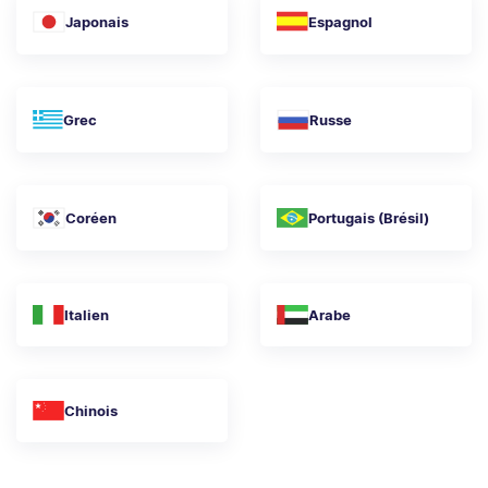
Japonais
Espagnol
Grec
Russe
Coréen
Portugais (Brésil)
Italien
Arabe
Chinois