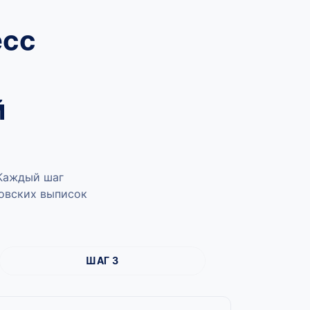
есс
й
 Каждый шаг
ковских выписок
ШАГ 3