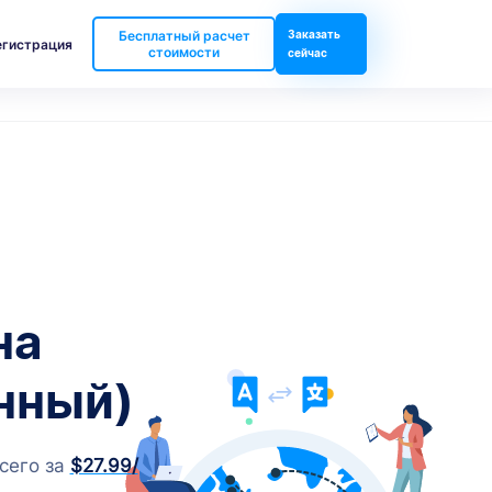
Бесплатный расчет
Заказать
егистрация
стоимости
сейчас
на
нный)
сего за
$27.99
/