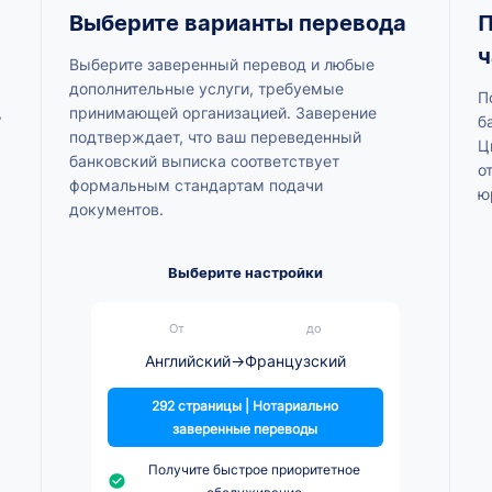
Выберите варианты перевода
П
ч
Выберите заверенный перевод и любые
дополнительные услуги, требуемые
П
,
принимающей организацией. Заверение
б
подтверждает, что ваш переведенный
Ц
банковский выписка соответствует
о
формальным стандартам подачи
ю
документов.
Выберите настройки
От
до
Английский
→
Французский
292 страницы | Нотариально
заверенные переводы
Получите быстрое приоритетное