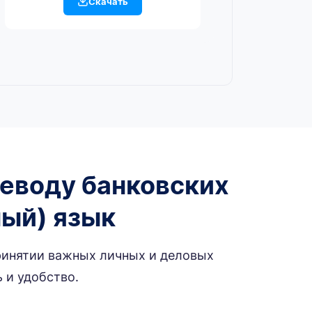
Скачать
реводу банковских
ный) язык
ринятии важных личных и деловых
 и удобство.