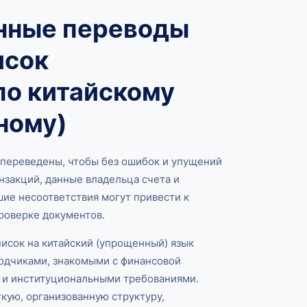
нные переводы
исок
по китайскому
ному)
 переведены, чтобы без ошибок и упущений
анзакций, данные владельца счета и
ие несоответствия могут привести к
роверке документов.
писок на китайский (упрощенный) язык
дчиками, знакомыми с финансовой
 и институциональными требованиями.
кую, организованную структуру,