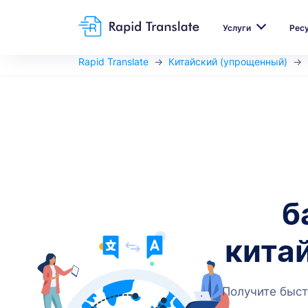
Услуги
Рес
Rapid Translate
Китайский (упрощенный)
б
кита
Получите быст