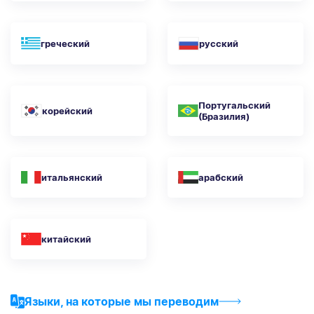
греческий
русский
Португальский
корейский
(Бразилия)
итальянский
арабский
китайский
Языки, на которые мы переводим