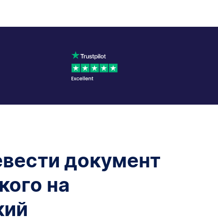
евести документ
кого на
кий