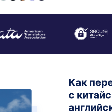
Как пер
с китайс
английс