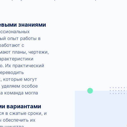
евыми знаниями
ессиональных
ый опыт работы в
работают с
мают планы, чертежи,
характеристики
ю. Их практический
переводить
, которые могут
 уделяем особое
ша команда могла
ми вариантами
я в сжатые сроки, и
ы обеспечить их
ольшинства