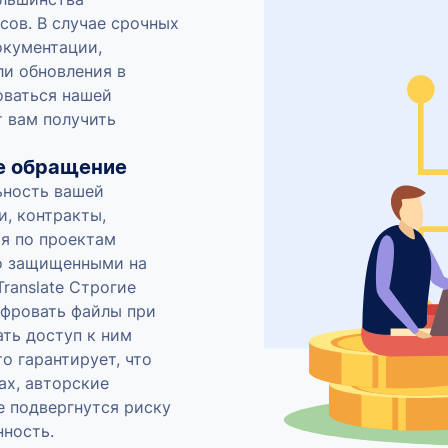
сов. В случае срочных
окументации,
ли обновления в
оваться нашей
т вам получить
е обращение
ьность вашей
и, контракты,
ия по проектам
о защищенными на
ranslate Строгие
фровать файлы при
ать доступ к ним
о гарантирует, что
ах, авторские
е подвергнутся риску
нность.