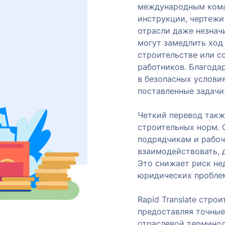
международным кома
инструкции, чертежи 
отрасли даже незнач
могут замедлить ход
строительстве или с
работников. Благода
в безопасных услови
поставленные задачи
Четкий перевод так
строительных норм. 
подрядчикам и рабо
взаимодействовать, д
Это снижает риск не
юридических проблем
Rapid Translate стро
предоставляя точные
отраслевой термино