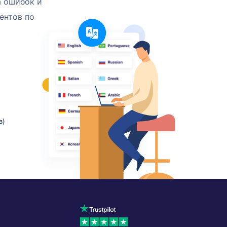
а ошибок и
ентов по
в)