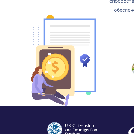
способств
обеспеч