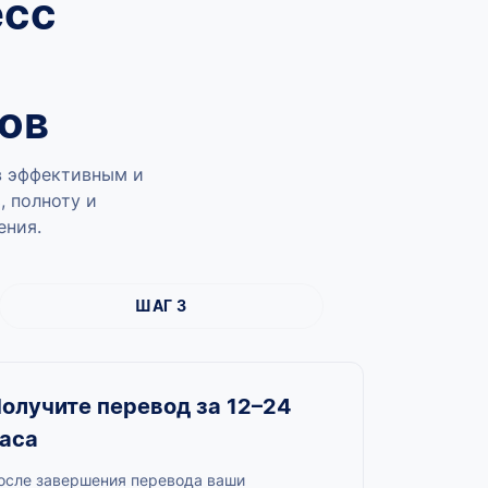
есс
ов
в эффективным и
, полноту и
ения.
ШАГ 3
олучите перевод за 12–24
аса
осле завершения перевода ваши