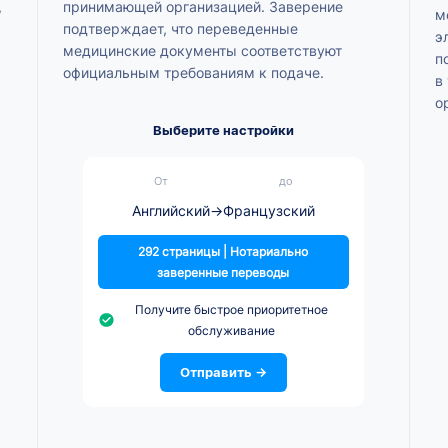
,
принимающей организацией. Заверение
м
подтверждает, что переведенные
э
медицинские документы соответствуют
п
официальным требованиям к подаче.
в
о
Выберите настройки
От
до
Английский
→
Французский
292 страницы | Нотариально
заверенные переводы
Получите быстрое приоритетное
обслуживание
Отправить →