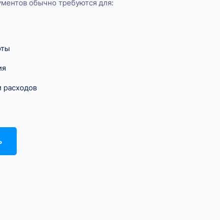
ментов обычно требуются для:
оты
ия
и расходов
ь