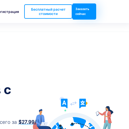
Бесплатный расчет
Заказать
егистрация
стоимости
сейчас
 с
сего за
$27.99
/