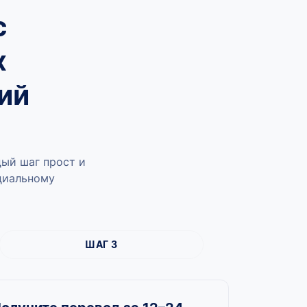
с
х
ий
ый шаг прост и
ициальному
ШАГ 3