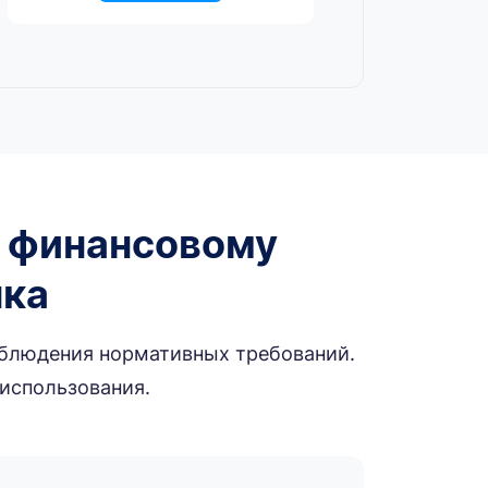
о финансовому
ыка
облюдения нормативных требований.
 использования.