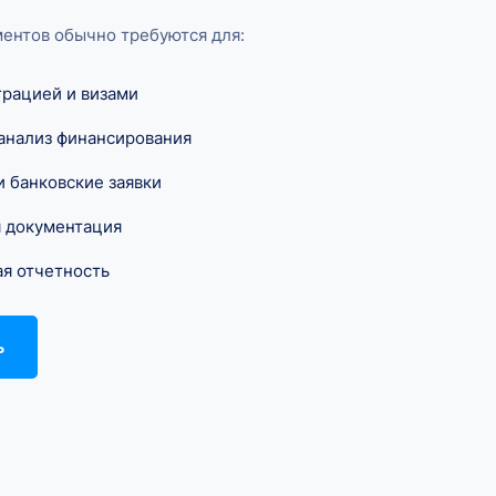
ентов обычно требуются для:
грацией и визами
 анализ финансирования
и банковские заявки
я документация
я отчетность
ь