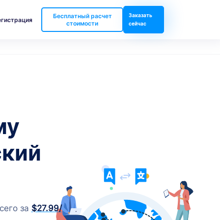
Бесплатный расчет
Заказать
егистрация
стоимости
сейчас
му
ский
сего за
$27.99
/