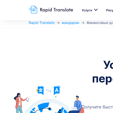
Услуги
Рес
Rapid Translate
мандарин
Финансовые д
У
пер
Получите быст