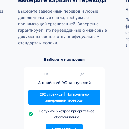
Выберите варианты перевода
П
ч
ез
Выберите заверенный перевод и любые
дополнительные опции, требуемые
П
,
принимающей организацией. Заверение
ф
гарантирует, что переведенные финансовые
э
документы соответствуют официальным
п
стандартам подачи.
в
Выберите настройки
От
до
Английский
→
Французский
292 страницы | Нотариально
заверенные переводы
Получите быстрое приоритетное
обслуживание
Отправить →