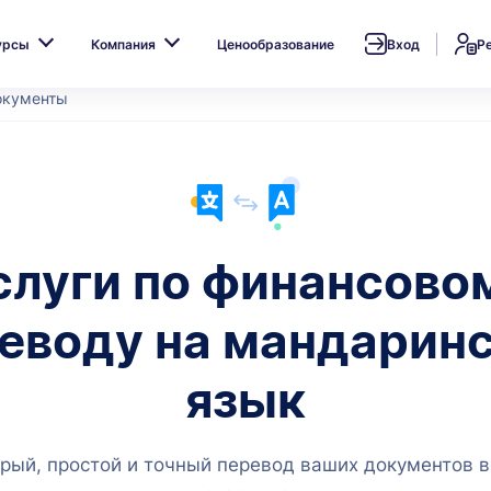
урсы
Компания
Ценообразование
Вход
Р
окументы
слуги по финансово
еводу на мандарин
язык
рый, простой и точный перевод ваших документов в