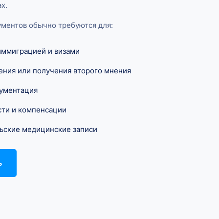
х.
ментов обычно требуются для:
иммиграцией и визами
ения или получения второго мнения
кументация
сти и компенсации
ьские медицинские записи
ь