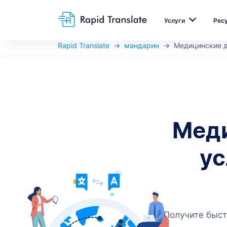
Услуги
Рес
Rapid Translate
мандарин
Медицинские 
Меди
ус
Получите быст