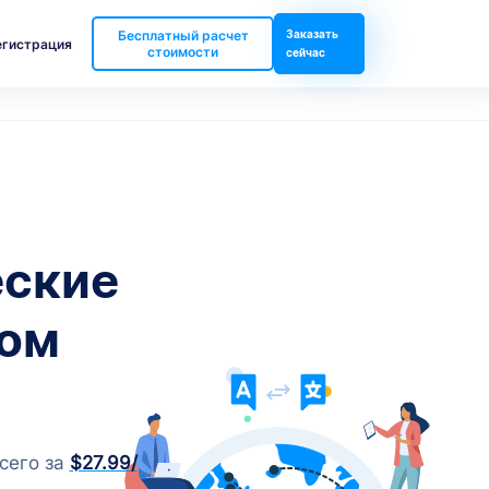
Бесплатный расчет
Заказать
егистрация
стоимости
сейчас
еские
ком
сего за
$27.99
/