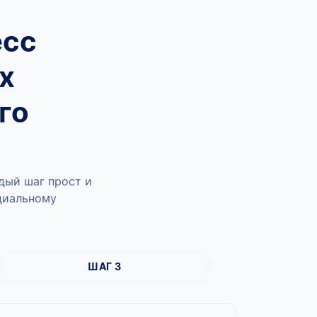
есс
х
го
дый шаг прост и
ициальному
ШАГ 3