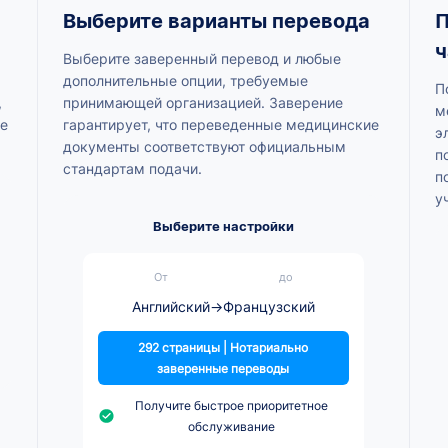
Выберите варианты перевода
П
ч
Выберите заверенный перевод и любые
дополнительные опции, требуемые
П
,
принимающей организацией. Заверение
м
не
гарантирует, что переведенные медицинские
э
документы соответствуют официальным
п
стандартам подачи.
п
у
Выберите настройки
От
до
Английский
→
Французский
292 страницы | Нотариально
заверенные переводы
Получите быстрое приоритетное
обслуживание