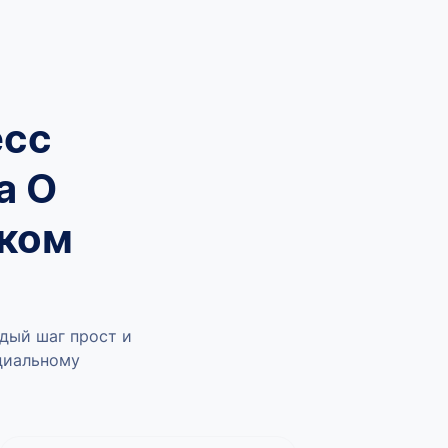
есс
а О
ском
дый шаг прост и
ициальному