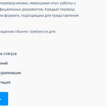
 переводчиками, имеющими опыт работы с
официальных документов. Каждый перевод
ом формате, подходящем для представления
.
ождении обычно требуются для:
е статуса
ений
турализации
нтация
ь