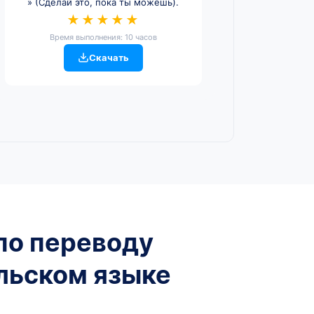
» (Сделай это, пока ты можешь).
★★★★★
Время выполнения: 10 часов
Скачать
по переводу
льском языке