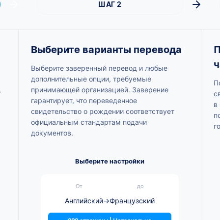
ШАГ 2
Выберите варианты перевода
П
ч
Выберите заверенный перевод и любые
дополнительные опции, требуемые
П
,
принимающей организацией. Заверение
с
гарантирует, что переведенное
в
свидетельство о рождении соответствует
п
официальным стандартам подачи
г
документов.
Выберите настройки
От
до
Английский
→
Французский