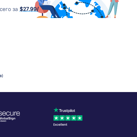
сего за
$27.99
/
в)