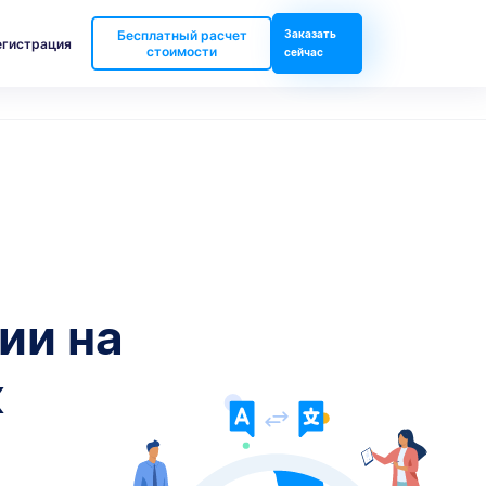
Бесплатный расчет
Заказать
егистрация
стоимости
сейчас
ии на
к