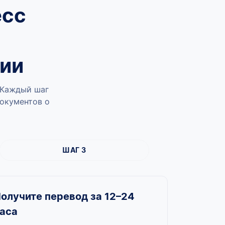
есс
ии
 Каждый шаг
документов о
ШАГ 3
олучите перевод за 12–24
аса