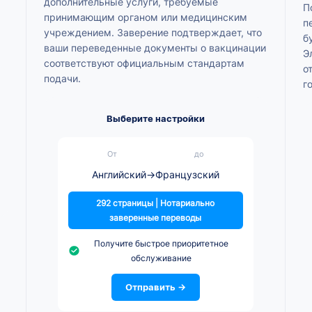
дополнительные услуги, требуемые
П
принимающим органом или медицинским
п
учреждением. Заверение подтверждает, что
б
ваши переведенные документы о вакцинации
Э
соответствуют официальным стандартам
о
подачи.
г
Выберите настройки
От
до
Английский
→
Французский
292 страницы | Нотариально
заверенные переводы
Получите быстрое приоритетное
обслуживание
Отправить →