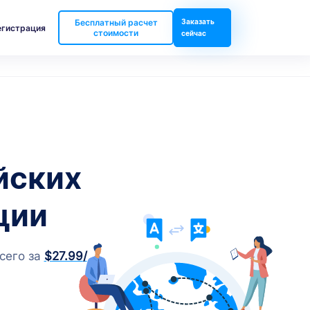
Бесплатный расчет
Заказать
егистрация
стоимости
сейчас
йских
ции
сего за
$27.99
/