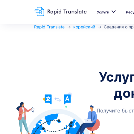
Услуги
Рес
Rapid Translate
корейский
Сведения о п
Услу
до
Получите быст