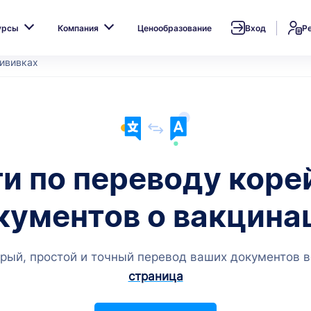
урсы
Компания
Ценообразование
Вход
Р
рививках
ги по переводу коре
кументов о вакцина
рый, простой и точный перевод ваших документов в
страница