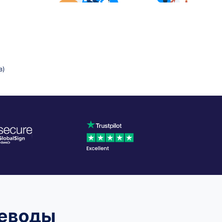
в)
реводы