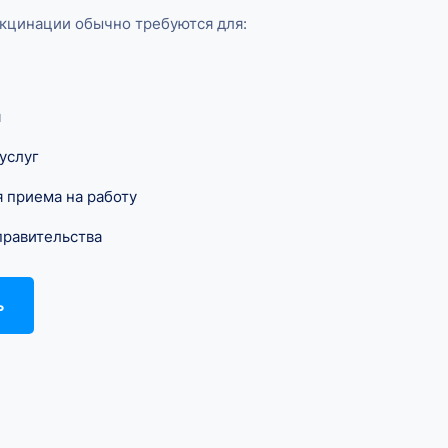
кцинации обычно требуются для:
я
услуг
 приема на работу
правительства
ь