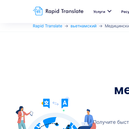
Услуги
Рес
Rapid Translate
вьетнамский
Медицински
ме
Получите быст