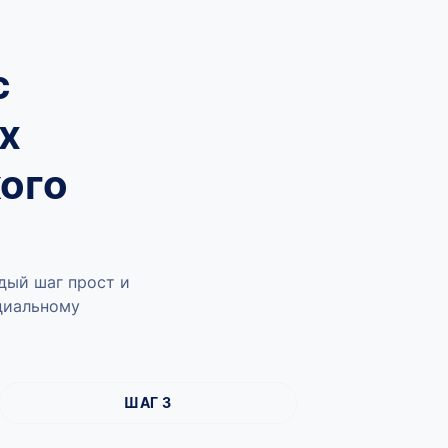
с
х
ого
дый шаг прост и
ициальному
ШАГ 3