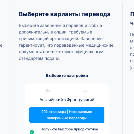
Выберите варианты перевода
П
ч
Выберите заверенный перевод и любые
дополнительные опции, требуемые
П
,
принимающей организацией. Заверение
м
не
гарантирует, что переведенные медицинские
э
документы соответствуют официальным
п
стандартам подачи.
п
у
Выберите настройки
От
до
Английский
→
Французский
292 страницы | Нотариально
заверенные переводы
Получите быстрое приоритетное