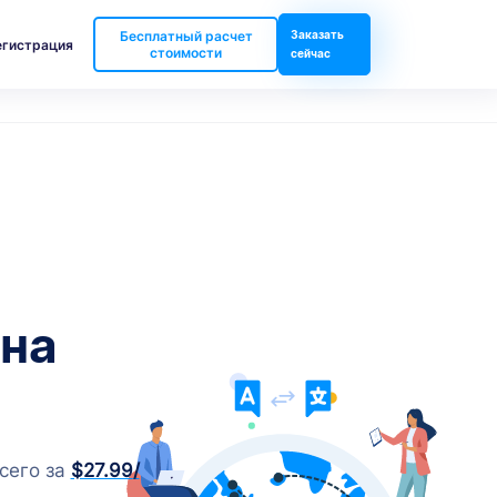
Бесплатный расчет
Заказать
егистрация
стоимости
сейчас
 на
сего за
$27.99
/