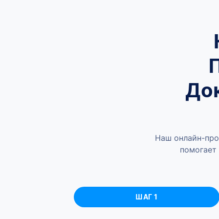
До
Наш онлайн-про
помогает 
ШАГ 1