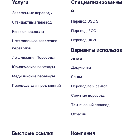
Услуги
Специализированны
й
Заверенные переводы
Перевод USCIS
Стандартный перевод
Перевод IRCC
Бизнес-переводы
Перевод UKVI
Нотариальное заверение
переводов
Варианты использов
Локализация Переводы
ания
Юридические переводы
Документы
Медицинские переводы
Языки
Переводы для предприятий
Перевод веб-сайтов
Срочные переводы
Технический перевод
Отрасли
Быстрые ссылки
Компания