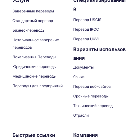
Услуги
Специализированны
й
Заверенные переводы
Перевод USCIS
Стандартный перевод
Перевод IRCC
Бизнес-переводы
Перевод UKVI
Нотариальное заверение
переводов
Варианты использов
Локализация Переводы
ания
Юридические переводы
Документы
Медицинские переводы
Языки
Переводы для предприятий
Перевод веб-сайтов
Срочные переводы
Технический перевод
Отрасли
Быстрые ссылки
Компания