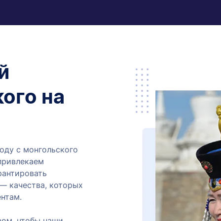
й
ого на
воду с монгольского
 привлекаем
рантировать
 — качества, которых
нтам.
вом, чтобы наши