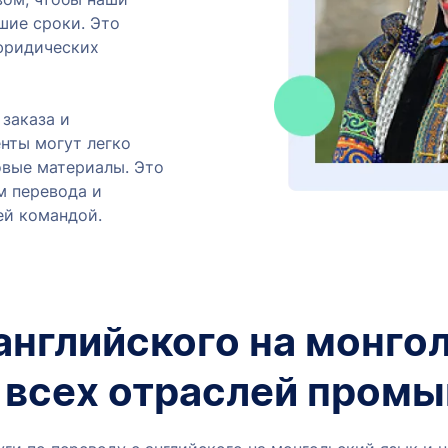
шие сроки. Это
 юридических
заказа и
нты могут легко
овые материалы. Это
м перевода и
ей командой.
английского на монго
я всех отраслей пром