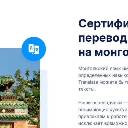
Сертиф
перевод
на монг
Монгольский язык им
определенных навыко
Translate можете быт
тексты.
Наши переводчики — 
понимающие культуру
привлекаем к работе
исключает возможнос