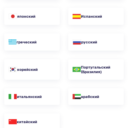
японский
Испанский
греческий
русский
Португальский
корейский
(Бразилия)
итальянский
арабский
китайский