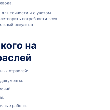
евода.
 для точности и с учетом
влетворить потребности всех
ильный результат.
кого на
раслей
зных отраслей:
 документы.
ваний.
ы.
учные работы.