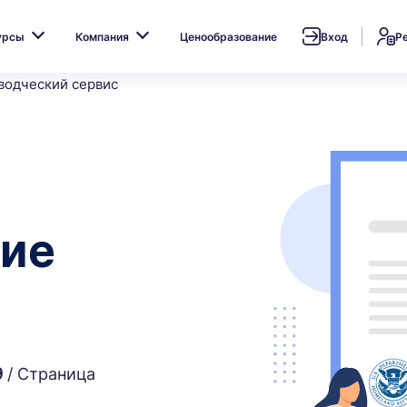
урсы
Компания
Ценообразование
Вход
Р
водческий сервис
кие
9
/ Страница