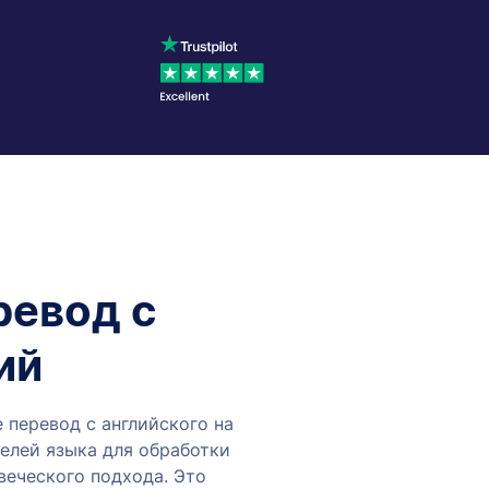
ревод с
ий
е перевод с английского на
телей языка для обработки
веческого подхода. Это