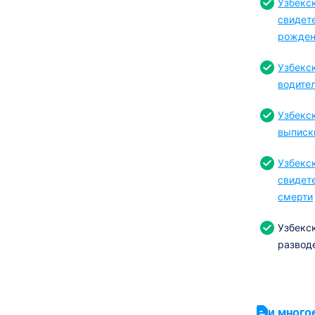
Узбекс
свидет
рожден
Узбекс
водите
Узбекс
выписк
Узбекс
свидет
смерти
Узбекс
развод
и много