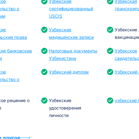
кое
Узбекский
Узбекская
ельство о
сертифицированный
транскрип
ии
USCIS
кие
Узбекские
Узбекские 
льские права
медицинские записи
вакцинаци
кие банковские
Налоговые документы
Узбекское
и
Узбекистана
свидетельс
кое
Узбекский диплом
Узбекский 
ельство о
кое решение о
Узбекские
узбекские 
е
удостоверения
личности
е другое