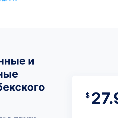
нные и
ные
бекского
27.
$
язык выполняются