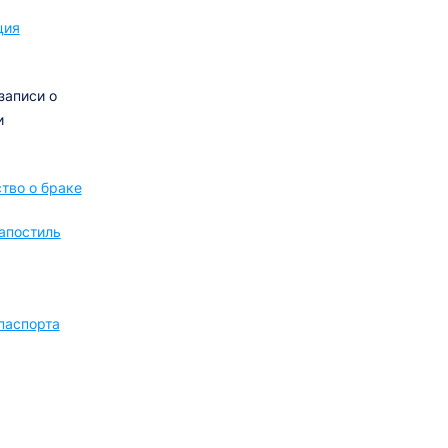
ция
записи о
и
тво о браке
апостиль
паспорта